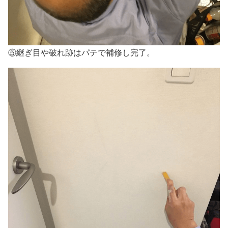
⑤継ぎ目や破れ跡はパテで補修し完了。