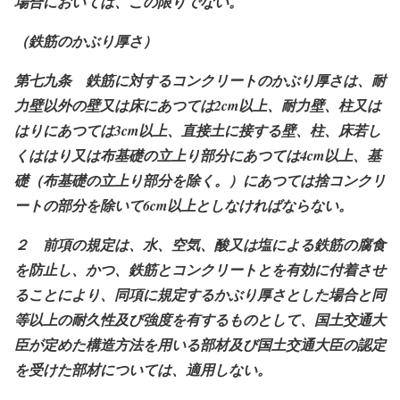
場合においては、この限りでない。
（鉄筋のかぶり厚さ）
第七九条 鉄筋に対するコンクリートのかぶり厚さは、耐
力壁以外の壁又は床にあつては2cm
以上、耐力壁、柱又は
はりにあつては3cm
以上、直接土に接する壁、柱、床若し
くははり又は布基礎の立上り部分にあつては4cm
以上、基
礎（布基礎の立上り部分を除く。）にあつては捨コンクリ
ートの部分を除いて6cm
以上としなければならない。
２ 前項の規定は、水、空気、酸又は塩による鉄筋の腐食
を防止し、かつ、鉄筋とコンクリートとを有効に付着させ
ることにより、同項に規定するかぶり厚さとした場合と同
等以上の耐久性及び強度を有するものとして、国土交通大
臣が定めた構造方法を用いる部材及び国土交通大臣の認定
を受けた部材については、適用しない。