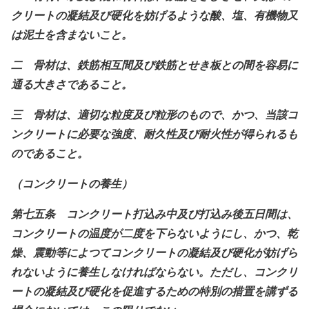
クリートの凝結及び硬化を妨げるような酸、塩、有機物又
は泥土を含まないこと。
二 骨材は、鉄筋相互間及び鉄筋とせき板との間を容易に
通る大きさであること。
三 骨材は、適切な粒度及び粒形のもので、かつ、当該コ
ンクリートに必要な強度、耐久性及び耐火性が得られるも
のであること。
（コンクリートの養生）
第七五条 コンクリート打込み中及び打込み後五日間は、
コンクリートの温度が二度を下らないようにし、かつ、乾
燥、震動等によつてコンクリートの凝結及び硬化が妨げら
れないように養生しなければならない。ただし、コンクリ
ートの凝結及び硬化を促進するための特別の措置を講ずる