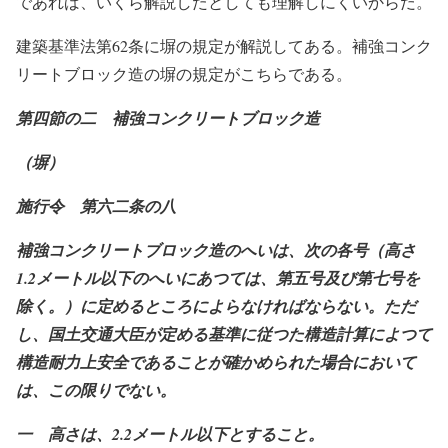
であれば、いくら解説したとしても理解しにくいからだ。
建築基準法第62条に塀の規定が解説してある。補強コンク
リートブロック造の塀の規定がこちらである。
第四節の二 補強コンクリートブロック造
（塀）
施行令 第六二条の八
補強コンクリートブロック造のへいは、次の各号（高さ
1.2
メートル以下のへいにあつては、第五号及び第七号を
除く。）に定めるところによらなければならない。ただ
し、国土交通大臣が定める基準に従つた構造計算によつて
構造耐力上安全であることが確かめられた場合において
は、この限りでない。
一 高さは、2.2
メートル以下とすること。