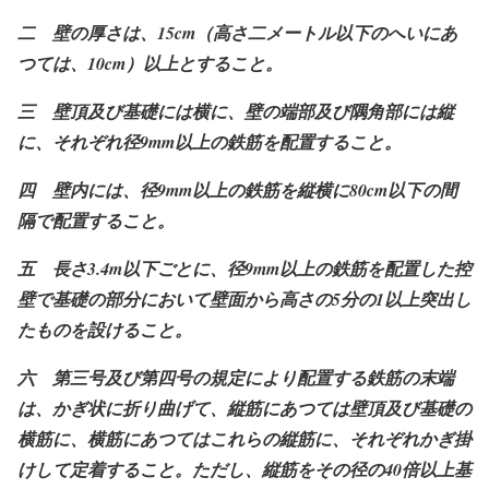
二 壁の厚さは、15cm
（高さ二メートル以下のへいにあ
つては、10cm
）以上とすること。
三 壁頂及び基礎には横に、壁の端部及び隅角部には縦
に、それぞれ径9mm
以上の鉄筋を配置すること。
四 壁内には、径9mm
以上の鉄筋を縦横に80cm
以下の間
隔で配置すること。
五 長さ3.4m
以下ごとに、径9mm
以上の鉄筋を配置した控
壁で基礎の部分において壁面から高さの5
分の1
以上突出し
たものを設けること。
六 第三号及び第四号の規定により配置する鉄筋の末端
は、かぎ状に折り曲げて、縦筋にあつては壁頂及び基礎の
横筋に、横筋にあつてはこれらの縦筋に、それぞれかぎ掛
けして定着すること。ただし、縦筋をその径の40
倍以上基