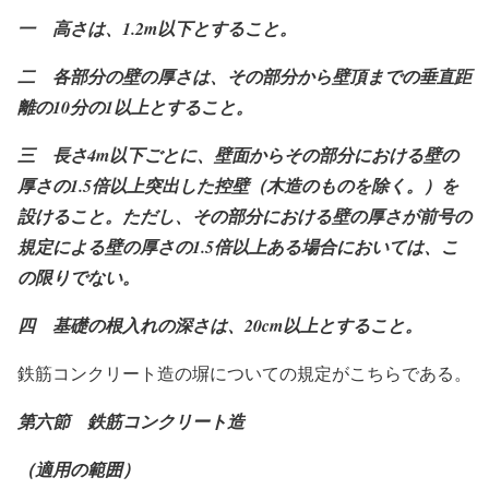
一 高さは、1.2m
以下とすること。
二 各部分の壁の厚さは、その部分から壁頂までの垂直距
離の10
分の1
以上とすること。
三 長さ4m
以下ごとに、壁面からその部分における壁の
厚さの1.5
倍以上突出した控壁（木造のものを除く。）を
設けること。ただし、その部分における壁の厚さが前号の
規定による壁の厚さの1.5
倍以上ある場合においては、こ
の限りでない。
四 基礎の根入れの深さは、20cm
以上とすること。
鉄筋コンクリート造の塀についての規定がこちらである。
第六節 鉄筋コンクリート造
（適用の範囲）