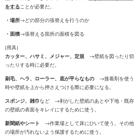
をする
ことが必要だ。
・
場所
→どの部分の張替えを行うのか
・
面積
→張替える箇所の面積を図る
[用具]
カッター、ハサミ、メジャー、定規
→壁紙を図ったり切
ったりする時に必要だ。
刷毛、ヘラ、ローラー、底が平らなもの
→接着剤を使う
時や壁紙を上から押さえつける際に必要になる。
スポンジ、雑巾
など →剥がした壁紙のあとや下地・既存
の壁紙の表面をキレイにするために使う。
新聞紙やシート
→作業場として床にひいて使う。その他
の場所が汚れないよう保護するために使う。