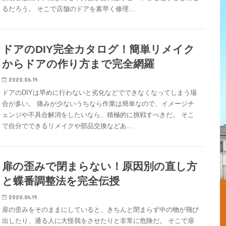
るだろう。 そこで店舗のドアを素早く修理…
ドアのDIY完全カタログ！簡単リメイク
からドアの作り方まで完全網羅
2020.06.19
ドアのDIYは早めに行わないと劣化などでできなくなってしまう場
合が多い。 痛みが少ないうちなら作業は簡単なので、イメージチ
ェンジや不具合解消をしたいなら、積極的に挑戦すべきだ。 そこ
で自分でできるリメイクや部品交換などあ…
扉の歪みで閉まらない！原因別の直し方
と蝶番調整法を完全伝授
2020.04.19
扉の歪みをそのままにしていると、きちんと閉まらず中の物が飛び
出したり、通る人に大怪我をさせたりと非常に危険だ。 そこで扉