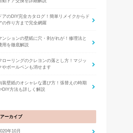
自動ドア交換を詳細解説
ドアのDIY完全カタログ！簡単リメイクからド
アの作り方まで完全網羅
マンションの壁紙に穴・剥がれが！修理法と
費用を徹底解説
フローリングのクレヨンの落とし方！マジッ
クやボールペンも消せます
内装壁紙のオシャレな選び方！張替えの時期
やDIY方法も詳しく解説
アーカイブ
2020年10月