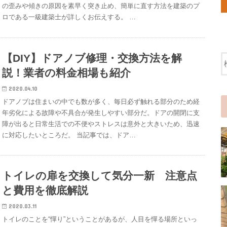
の歪みや傾きの原因を素早く突き止め、簡単に直す方法を建築のプ
ロである一級建築士が詳しくお伝えする。 …
【DIY】ドアノブ修理・交換方法を解
説！業者の料金相場も紹介
2020.04.10
ドアノブは住まいの中でも数が多く、毎日必ず触れる部分のため経
年劣化による故障や不具合が発生しやすい部分だ。ドアの開閉に支
障が出ると日常生活での不便やストレスは意外と大きいため、迅速
に対応したいところだ。 当記事では、ドア…
トイレの扉を交換して気分一新 注意点
と費用を徹底解説
2020.03.11
トイレのことを“憚り”ということがあるが、人目を憚る場所といっ