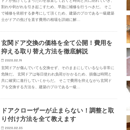
ドアが焦げてしまったのを放置しておくと時間と共に削れていき、
割れや剥がれを引き起こすため、早急に補修を行うべきだ。 そこ
で補修を依頼する参考にして頂くため、建築のプロである一級建築
士がドアの焦げを直す費用の相場を詳細に解…
玄関ドア交換の価格を全て公開！費用を
抑える取り替え方法を徹底解説
2020.02.19
玄関ドアが傷んでいても交換せず、そのままにしているなら非常に
危険だ。 玄関ドアは毎日使われ負荷がかかるため、損傷は時間と
共に確実に進行していくからだ。 そこで費用を抑えながら玄関ド
アを交換する方法を、建築のプロである一級…
ドアクローザーが止まらない！調整と取
り付け方法を全て教えます
2020.02.05