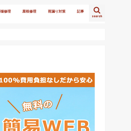
雨樋修理
屋根修理
雨漏り対策
記事
search
火災保険
雪害