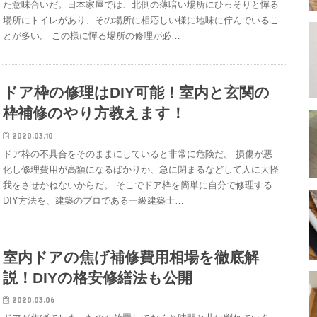
た意味合いだ。日本家屋では、北側の薄暗い場所にひっそりと憚る
場所にトイレがあり、その場所に相応しい様に地味に佇んでいるこ
とが多い。 この様に憚る場所の修理が必…
ドア枠の修理はDIY可能！室内と玄関の
枠補修のやり方教えます！
2020.03.10
ドア枠の不具合をそのままにしていると非常に危険だ。 損傷が悪
化し修理費用が高額になるばかりか、急に閉まるなどして人に大怪
我をさせかねないからだ。 そこでドア枠を簡単に自分で修理する
DIY方法を、建築のプロである一級建築士…
室内ドアの焦げ補修費用相場を徹底解
説！DIYの格安修繕法も公開
2020.03.06