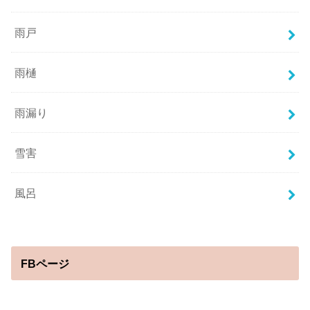
雨戸
雨樋
雨漏り
雪害
風呂
FBページ