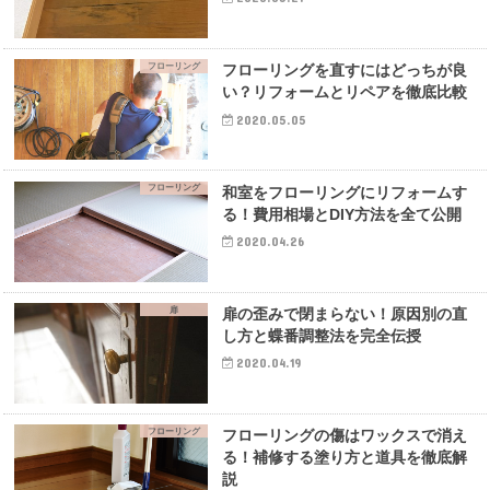
フローリング
フローリングを直すにはどっちが良
い？リフォームとリペアを徹底比較
2020.05.05
フローリング
和室をフローリングにリフォームす
る！費用相場とDIY方法を全て公開
2020.04.26
扉
扉の歪みで閉まらない！原因別の直
し方と蝶番調整法を完全伝授
2020.04.19
フローリング
フローリングの傷はワックスで消え
る！補修する塗り方と道具を徹底解
説