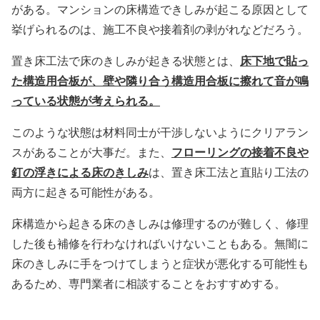
がある。マンションの床構造できしみが起こる原因として
挙げられるのは、施工不良や接着剤の剥がれなどだろう。
床下地で貼っ
置き床工法で床のきしみが起きる状態とは、
た構造用合板が、壁や隣り合う構造用合板に擦れて音が鳴
っている状態が考えられる。
このような状態は材料同士が干渉しないようにクリアラン
フローリングの接着不良や
スがあることが大事だ。また、
釘の浮きによる床のきしみ
は、置き床工法と直貼り工法の
両方に起きる可能性がある。
床構造から起きる床のきしみは修理するのが難しく、修理
した後も補修を行わなければいけないこともある。無闇に
床のきしみに手をつけてしまうと症状が悪化する可能性も
あるため、専門業者に相談することをおすすめする。