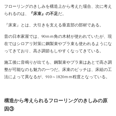
フローリングのきしみを構造上から考えた場合、次に考え
『床束』の不足
られるのは、
だ。
『床束』とは、大引きを支える垂直部の部材である。
昔の日本家屋では、90ｍｍ角の木材が使われていたが、現
在ではシロアリ対策に鋼製束やプラ束も使われるようにな
ってきており、高さ調節もしやすくなってきている。
施工後に音鳴りが出ても、鋼製束やプラ束はあとで高さ調
整が可能なのも魅力の一つだ。床束のピッチは、床組の工
法によって異なるが、910～1820ｍｍ程度となっている。
構造から考えられるフローリングのきしみの原
因③