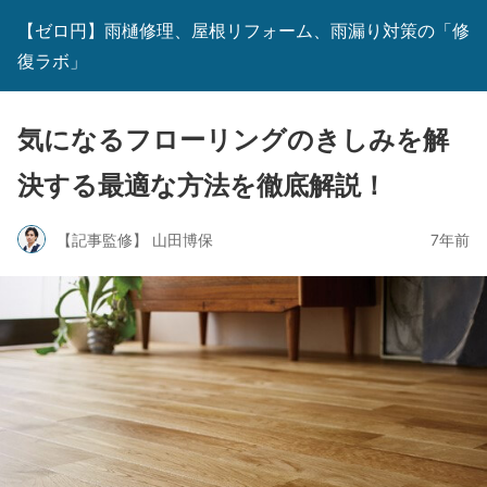
【ゼロ円】雨樋修理、屋根リフォーム、雨漏り対策の「修
復ラボ」
気になるフローリングのきしみを解
決する最適な方法を徹底解説！
【記事監修】 山田博保
7年前