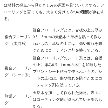
は材料の視点から見たきしみの原因を見ていくとする。フ
３つの種類
ローリングと言っても、大きく分けて
が存在す
る。
複合フローリングとは、合板の上に厚み
複合フローリン
0.5～3ｍｍの天然木の単板を貼って作ら
グ (木質系)
れたもの。単板の上には、傷や擦れを防
ぐためにコーティング剤を塗っている。
複合フローリングのシート系とは、合板
の上に厚み0.5～1ｍｍの木目を印刷した
複合フローリン
プリントシート貼って作られたもの。シ
グ (シート系)
ートの上には、傷や擦れを防ぐためにコ
ーティング剤を塗っている。
天然木を加工して作られた床材。表面に
無垢フローリン
はコーティング剤が塗られている場合も
グ
ある。