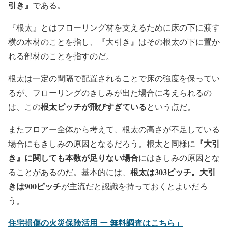
引き』
である。
『根太』とはフローリング材を支えるために床の下に渡す
横の木材のことを指し、『大引き』はその根太の下に置か
れる部材のことを指すのだ。
根太は一定の間隔で配置されることで床の強度を保ってい
るが、フローリングのきしみが出た場合に考えられるの
根太ピッチが飛びすぎている
は、この
という点だ。
またフロアー全体から考えて、根太の高さが不足している
『大引
場合にもきしみの原因となるだろう。根太と同様に
き』に関しても本数が足りない場合
にはきしみの原因とな
根太は303ピッチ。大引
ることがあるのだ。基本的には、
きは900ピッチ
が主流だと認識を持っておくとよいだろ
う。
住宅損傷の火災保険活用 ー 無料調査はこちら」