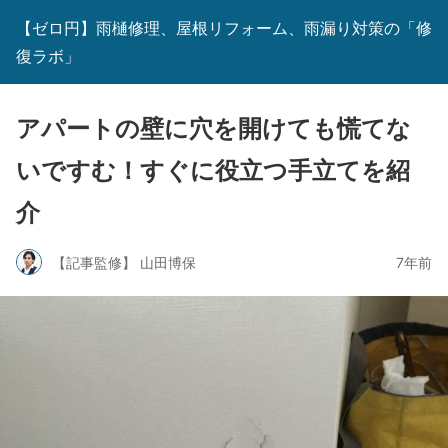
【ゼロ円】雨樋修理、屋根リフォーム、雨漏り対策の「修
復ラボ」
アパートの壁に穴を開けても慌てな
いですむ！すぐに役立つ手立てを紹
介
【記事監修】 山田博保
7年前