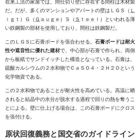
在来工法の家屋では、間仕切り壁に存在する間柱は木材製
だ。だが、多くのマンションやアパートの壁はＬＧＳ（
Ｌ
ｉｇｔ）Ｇ（
Ｇ
ａｕｇｅ）Ｓ（
Ｓ
ｔｅｅｌ）といわれる薄
い鉄鋼製の部材を使用しており、間柱は鉄鋼製だ。
石膏ボードは耐火
このＬＧＳに石膏ボードを張合わせる。
性や遮音性に優れた建材
で、中心部が石膏で作られ、両側
から板紙でサンドイッチした構造となっている。石膏は、
硫酸カルシウムの２水和物でＣａＳＯ４・２Ｈ２Ｏという
化学物資である。
この２水和物であることが耐火性を高めている。高温に晒
されると結晶中の水分が脱水する過程で回りの熱を奪うこ
とによる。壁に仕上げる場合は、この石膏ボードにクロス
を張付ける。
原状回復義務と国交省のガイドライン