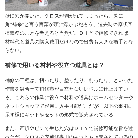
壁に穴が開いた、クロスが剥がれてしまったら、兎に
角“補修”と言う言葉が頭に浮かぶだろう。退去時の原状回
復義務のことを考えると当然だ。ＤＩＹで補修できれば、
材料代と道具の購入費用だけなので出費も大きな痛手とな
らない。
補修で用いる材料や役立つ道具とは？
補修の工程は、切ったり、塗ったり、削ったり、といった
作業を組合せて補修痕が目立たないレベルに仕上げてい
る。これらの作業に役立つ材料や道具はホームセンターや
ネットショップで容易に入手可能だ。だが、以下の事例に
示す様にキットやセットの形式で販売されている。
また、画鋲やピンで生じた穴はＤＩＹで補修可能な旨を述
べたが、クロスの穴補修専用のキットも販売されているの