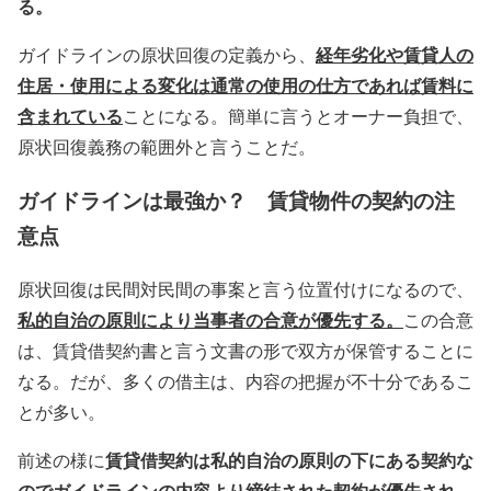
る。
経年劣化や賃貸人の
ガイドラインの原状回復の定義から、
住居・使用による変化は通常の使用の仕方であれば賃料に
含まれている
ことになる。簡単に言うとオーナー負担で、
原状回復義務の範囲外と言うことだ。
ガイドラインは最強か？ 賃貸物件の契約の注
意点
原状回復は民間対民間の事案と言う位置付けになるので、
私的自治の原則により当事者の合意が優先する。
この合意
は、賃貸借契約書と言う文書の形で双方が保管することに
なる。だが、多くの借主は、内容の把握が不十分であるこ
とが多い。
賃貸借契約は私的自治の原則の下にある契約な
前述の様に
のでガイドラインの内容より締結された契約が優先され