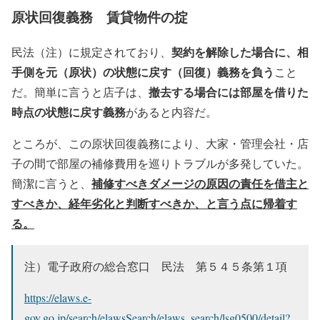
原状回復義務 賃貸物件の掟
契約を解除した場合に、相
民法（注）に規定されており、
手側を元（原状）の状態に戻す（回復）義務を負う
こと
撤去する場合には部屋を借りた
だ。簡単に言うと店子は、
時点の状態に戻す義務
があると内容だ。
ところが、この原状回復義務により、大家・管理会社・店
子の間で部屋の補修費用を巡りトラブルが多発していた。
補修すべきダメージの原因の責任を借主と
簡潔に言うと、
すべきか、経年劣化と判断すべきか、と言う点に帰着す
る。
注）電子政府の総合窓口 民法 第５４５条第１項
https://elaws.e-
gov.go.jp/search/elawsSearch/elaws_search/lsg0500/detail?