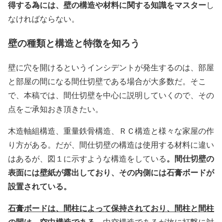
得する為には、壁の構造や材料に関する知識をマスター
し
なければならない。
壁の種類と構造と特徴を知ろう
壁に穴を開けるというインシデントが発生するのは、部屋
と部屋の間になる間仕切壁である場合が大多数だ。そこ
で、本稿では、間仕切壁を中心に説明していくので、その
点をご承知おき頂きたい。
木造軸組構造、重量鉄骨構造、ＲＣ構造と様々な家屋の作
り方がある。だが、間仕切壁の構造は使用する材料に違い
。間仕切壁の
はあるが、図１に示すような構造をしている
表面には壁紙が露出しており、その内側には石膏ボードが
設置されている。
石膏ボードは、間柱によって保持されており、間柱と間柱
の間は、空中構造である。
中空構造であるが故に打撃に対