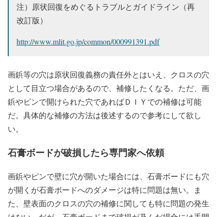
注）原状回復をめぐるトラブルとガイドライン（再
改訂版）
http://www.mlit.go.jp/common/000991391.pdf
画鋲等の穴は原状回復義務の責任外とはいえ、クロスの穴
として目立つ場合があるので、補修したくなる。ただ、画
鋲やピンで開けられた穴であればＤＩＹでの補修は可能
だ。具体的な補修の方法は後述するので参考にして欲し
い。
石膏ボードが破損したら専門家へ依頼
画鋲やピンで壁に穴が開いた場合には、石膏ボードにも穴
が開くが石膏ボードへのダメージは特に問題は無い。ま
た、壁表面のクロスの穴の補修に関しても特に問題の発生
はない。だが、石膏ボードまで破損が及んだ場合には手間