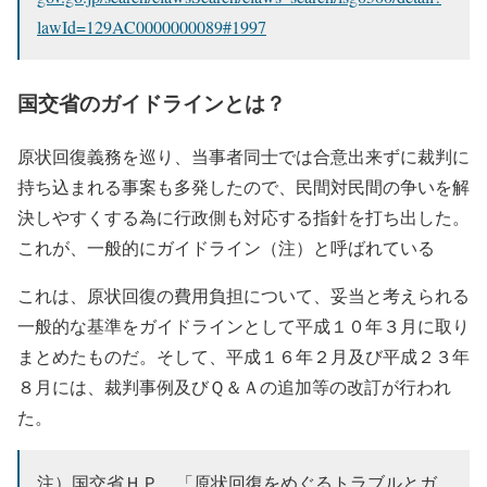
lawId=129AC0000000089#1997
国交省のガイドラインとは？
原状回復義務を巡り、当事者同士では合意出来ずに裁判に
持ち込まれる事案も多発したので、民間対民間の争いを解
決しやすくする為に行政側も対応する指針を打ち出した。
これが、一般的にガイドライン（注）と呼ばれている
これは、原状回復の費用負担について、妥当と考えられる
一般的な基準をガイドラインとして平成１０年３月に取り
まとめたものだ。そして、平成１６年２月及び平成２３年
８月には、裁判事例及びＱ＆Ａの追加等の改訂が行われ
た。
注）国交省ＨＰ 「原状回復をめぐるトラブルとガ