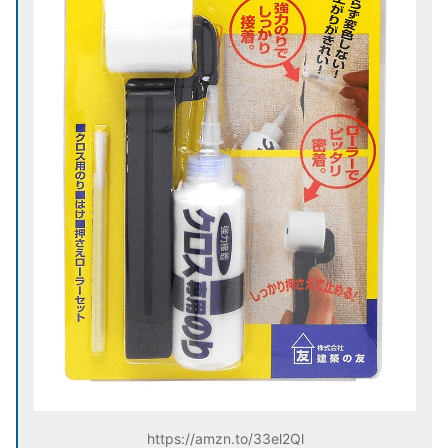
https://amzn.to/33el2Ql