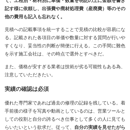
て、工程別・材料別に単価・数量を明記の上に金額を書き
記す様に依頼し、出張費や廃材処理費（産廃費）等のその
他の費用も記入も忘れなく。
見積への記載事項を統一することで見積の比較が容易にな
る。記載された各項目の単価や数量に対する質問が行いや
すくなり、妥当性の判断が簡便に行える。この手間に難色
を示す施工会社は、その時点で選外とすべきだ。
また、価格が安すぎる業者は技術が劣る可能性もある為、
注意していただきたい。
実績の確認は必須
優れた専門家であれば過去の修理の記録を残している。着
手前後の様子を写真や動画としているのは、営業ツールと
しての役割と自分の誇るべき仕事として多くの人に見ても
自分の実績を見せたがら
らいたいという欲求だ。従って、