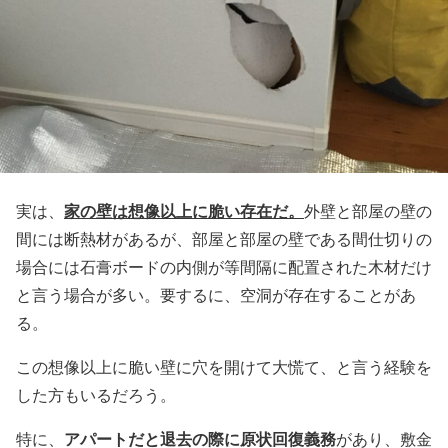
家の壁は想像以上に脆い存在だ。
実は、
外壁と部屋の壁の
間には断熱材があるが、部屋と部屋の壁である間仕切りの
場合には石膏ボードの内側が等間隔に配置された木材だけ
と言う場合が多い。要するに、空洞が存在することがあ
る。
この想像以上に脆い壁に穴を開けて大慌て、と言う経験を
した方もいるだろう。
アパートだと退去の際に原状回復義務
特に、
があり、敷金