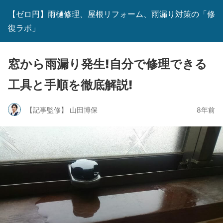
【ゼロ円】雨樋修理、屋根リフォーム、雨漏り対策の「修
復ラボ」
窓から雨漏り発生!自分で修理できる
工具と手順を徹底解説!
【記事監修】 山田博保
8年前