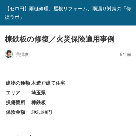
【ゼロ円】雨樋修理、屋根リフォーム、雨漏り対策の「修
復ラボ」
棟鉄板の修復／火災保険適用事例
貝掛攻
8年前
建物の種類
木造戸建て住宅
エリア
埼玉県
損傷箇所
棟鉄板
保険金額
595,188円