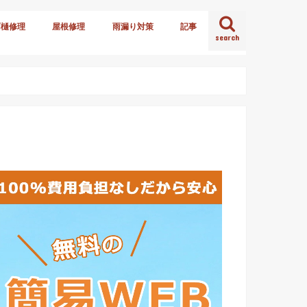
雨樋修理
屋根修理
雨漏り対策
記事
search
火災保険
雪害