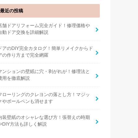
最近の投稿
店舗ドアリフォーム完全ガイド！修理価格や
自動ドア交換を詳細解説
ドアのDIY完全カタログ！簡単リメイクからド
アの作り方まで完全網羅
マンションの壁紙に穴・剥がれが！修理法と
費用を徹底解説
フローリングのクレヨンの落とし方！マジッ
クやボールペンも消せます
内装壁紙のオシャレな選び方！張替えの時期
やDIY方法も詳しく解説