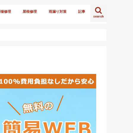
雨樋修理
屋根修理
雨漏り対策
記事
search
火災保険
雪害