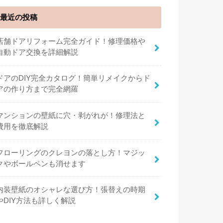
最近の投稿
店舗ドアリフォーム完全ガイド！修理価格や
自動ドア交換を詳細解説
ドアのDIY完全カタログ！簡単リメイクからド
アの作り方まで完全網羅
マンションの壁紙に穴・剥がれが！修理法と
費用を徹底解説
フローリングのクレヨンの落とし方！マジッ
クやボールペンも消せます
内装壁紙のオシャレな選び方！張替えの時期
やDIY方法も詳しく解説