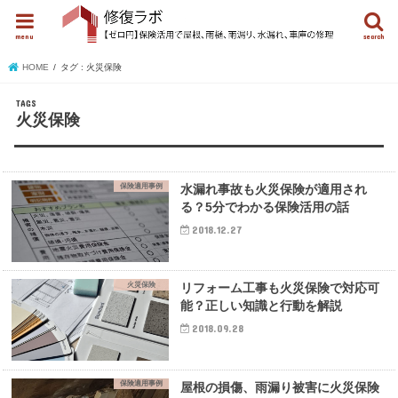
menu
search
HOME
タグ : 火災保険
火災保険
保険適用事例
水漏れ事故も火災保険が適用され
る？5分でわかる保険活用の話
2018.12.27
火災保険
リフォーム工事も火災保険で対応可
能？正しい知識と行動を解説
2018.09.28
保険適用事例
屋根の損傷、雨漏り被害に火災保険