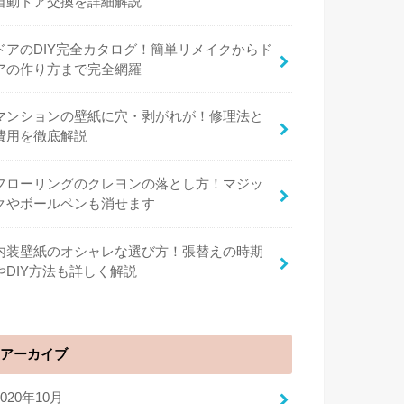
自動ドア交換を詳細解説
ドアのDIY完全カタログ！簡単リメイクからド
アの作り方まで完全網羅
マンションの壁紙に穴・剥がれが！修理法と
費用を徹底解説
フローリングのクレヨンの落とし方！マジッ
クやボールペンも消せます
内装壁紙のオシャレな選び方！張替えの時期
やDIY方法も詳しく解説
アーカイブ
2020年10月