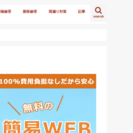
雨樋修理
屋根修理
雨漏り対策
記事
search
火災保険
雪害