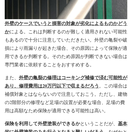
外壁のケースでいうと損害の対象が劣化によるものかどう
か
による。これは判断するのが難しく適用されない可能性
もあるので十分に注意していただきたい。外壁の亀裂や破
損により雨漏りが起きた場合、その原因によって保険が適
用できるか判断する。そのため原因が判断できない場合は
専門業者に依頼することをおすすめする。
外壁の亀裂の修理はコーキング補修で済む可能性が
また、
あり、修理費用は20万円以下で収まるだろう
。この場合は
補償対象とはならないので注意しておこう。ただし、建物
の2階部分の修理など足場の設置が必要な場合、足場の費
用は高額なため保険が適用できる可能性は高い。
保険を利用して外壁塗装ができるか
基本
ということだが、
的に外壁塗装のみを行うとなると難しいだろう。
なぜかと