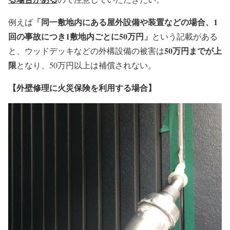
「同一敷地内にある屋外設備や装置などの場合、1
例えば
回の事故につき1敷地内ごとに50万円」
という記載がある
50万円までが上
と、ウッドデッキなどの外構設備の被害は
限
となり、50万円以上は補償されない。
【外壁修理に火災保険を利用する場合】