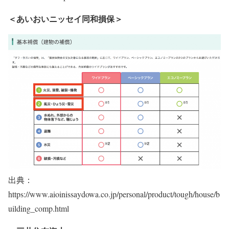
＜あいおいニッセイ同和損保＞
出典：
https://www.aioinissaydowa.co.jp/personal/product/tough/house/b
uilding_comp.html