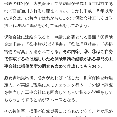
保険の種別が「火災保険」で契約日が平成１５年以前であ
れば雪害適用される可能性は高い。しかし平成１５年以降
の場合はこの時点ではわからないので保険会社若しくは取
扱い代理店に電話をかけて確認をしてみよう。
保険会社に連絡を取ると、申請に必要となる書類「①保険
金請求書」「②事故状況説明書」「③修理見積書」「④損
その内②、③、④はご自身
害物の写真」が送られてくる。
で作成するのは難しいため保険申請の経験がある専門の工
事会社に損傷箇所の調査も含めて作成してもらおう。
必要書類提出後、必要があれば上述した「損害保険登録鑑
定人」が実際に現場に来てチェックを行う。その際は調査
を担当した工事会社にも同席してもらい状況の説明をして
もらうようすると話がスムーズとなる。
その後無事、損傷が自然災害によるものであることが認め