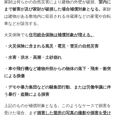
室内に
家財は何らかの自然災害により建物の外壁が破損、
まで被害が及び家財が破損した場合補償対象となる。
家財
は建物がある敷地内に収容される冷蔵庫などの家電や自転
車などが該当する。
住宅総合保険は補償対象が増える。
火災保険でも
・火災保険に含まれる風災・雹災・雪災の自然災害
・水害・洪水・高潮・土砂崩れ
・車や飛行機など建物外部からの物体の落下・飛来・衝突
による損傷
・デモや暴力集団などの騒集団行動、または労働争議に伴
う暴行・盗難による損害
上記のものが補償対象となる。このようなケースで損害を
損害した箇所の写真の撮影や損害を受け
受けた場合、まず