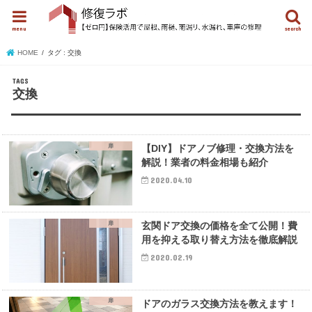
menu
search
HOME
タグ : 交換
交換
扉
【DIY】ドアノブ修理・交換方法を
解説！業者の料金相場も紹介
2020.04.10
扉
玄関ドア交換の価格を全て公開！費
用を抑える取り替え方法を徹底解説
2020.02.19
扉
ドアのガラス交換方法を教えます！