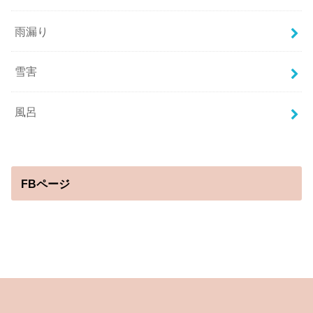
雨漏り
雪害
風呂
FBページ