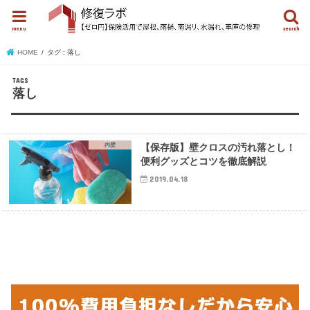
menu
search
HOME
タグ : 落し
落し
内壁
【保存版】壁クロスの汚れ落とし！
便利グッズとコツを徹底解説
2019.04.18