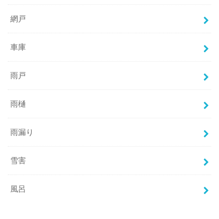
網戸
車庫
雨戸
雨樋
雨漏り
雪害
風呂