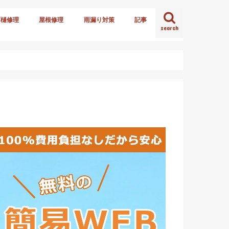
雨樋修理
屋根修理
雨漏り対策
記事
search
火災保険
雪害