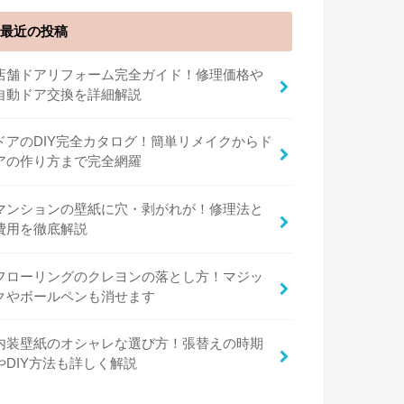
最近の投稿
店舗ドアリフォーム完全ガイド！修理価格や
自動ドア交換を詳細解説
ドアのDIY完全カタログ！簡単リメイクからド
アの作り方まで完全網羅
マンションの壁紙に穴・剥がれが！修理法と
費用を徹底解説
フローリングのクレヨンの落とし方！マジッ
クやボールペンも消せます
内装壁紙のオシャレな選び方！張替えの時期
やDIY方法も詳しく解説