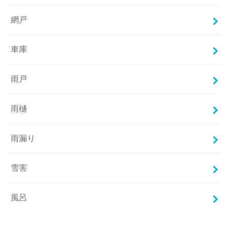
網戸
車庫
雨戸
雨樋
雨漏り
雪害
風呂