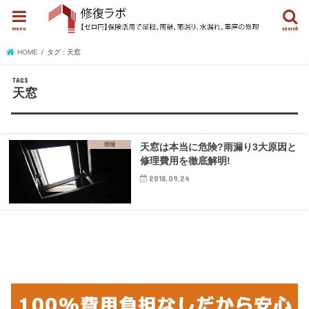
menu
search
HOME
タグ : 天窓
天窓
雨樋
天窓は本当に危険?雨漏り3大原因と
修理費用を徹底解明!
2018.09.24