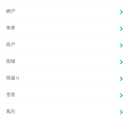
網戸
車庫
雨戸
雨樋
雨漏り
雪害
風呂