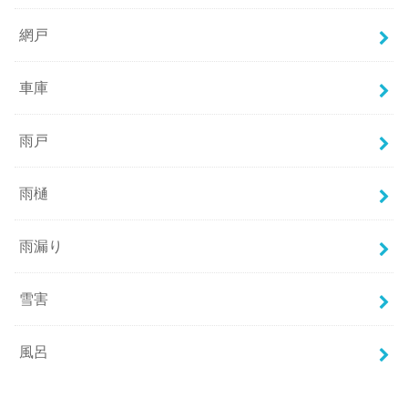
網戸
車庫
雨戸
雨樋
雨漏り
雪害
風呂