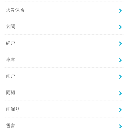
火災保険
玄関
網戸
車庫
雨戸
雨樋
雨漏り
雪害