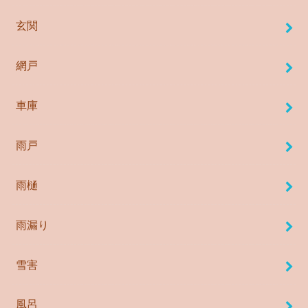
玄関
網戸
車庫
雨戸
雨樋
雨漏り
雪害
風呂