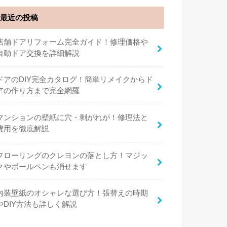
最近の投稿
店舗ドアリフォーム完全ガイド！修理価格や
自動ドア交換を詳細解説
ドアのDIY完全カタログ！簡単リメイクからド
アの作り方まで完全網羅
マンションの壁紙に穴・剥がれが！修理法と
費用を徹底解説
フローリングのクレヨンの落とし方！マジッ
クやボールペンも消せます
内装壁紙のオシャレな選び方！張替えの時期
やDIY方法も詳しく解説