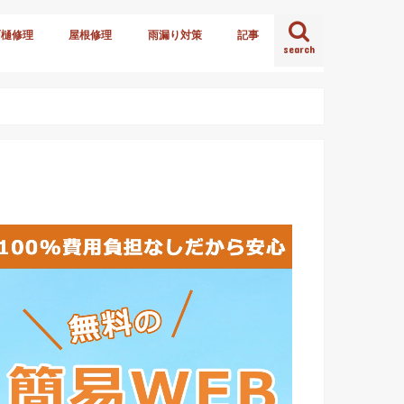
雨樋修理
屋根修理
雨漏り対策
記事
search
火災保険
雪害