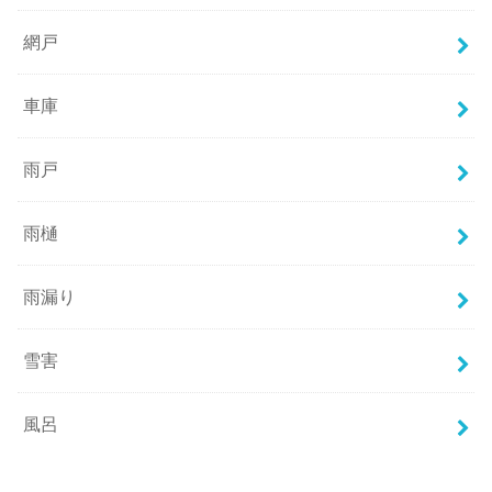
網戸
車庫
雨戸
雨樋
雨漏り
雪害
風呂