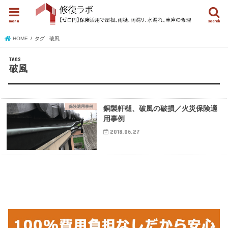
menu
search
HOME
タグ : 破風
破風
保険適用事例
銅製軒樋、破風の破損／火災保険適
用事例
2018.06.27