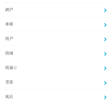
網戸
車庫
雨戸
雨樋
雨漏り
雪害
風呂