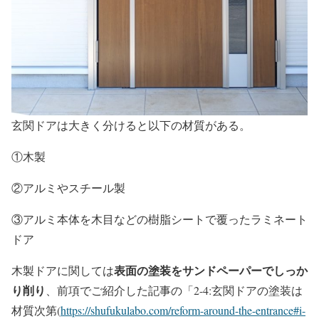
玄関ドアは大きく分けると以下の材質がある。
①木製
②アルミやスチール製
③アルミ本体を木目などの樹脂シートで覆ったラミネート
ドア
表面の塗装をサンドペーパーでしっか
木製ドアに関しては
り削り
、前項でご紹介した記事の「2-4:玄関ドアの塗装は
材質次第(
https://shufukulabo.com/reform-around-the-entrance#i-