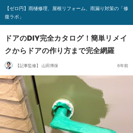
【ゼロ円】雨樋修理、屋根リフォーム、雨漏り対策の「修
復ラボ」
ドアのDIY完全カタログ！簡単リメイ
クからドアの作り方まで完全網羅
【記事監修】 山田博保
6年前