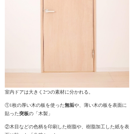
室内ドアは大きく2つの素材に分かれる。
無垢
①1枚の厚い木の板を使った
や、薄い木の板を表面に
突板
貼った
の「木製」
②木目などの色柄を印刷した樹脂や、樹脂加工した紙を表