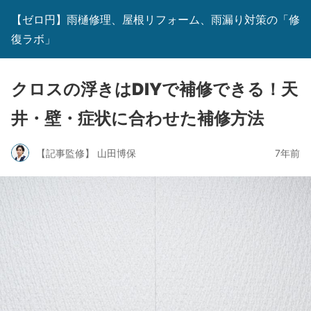
【ゼロ円】雨樋修理、屋根リフォーム、雨漏り対策の「修
復ラボ」
クロスの浮きはDIYで補修できる！天
井・壁・症状に合わせた補修方法
【記事監修】 山田博保
7年前