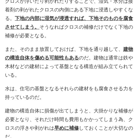
クロスが浮いたり剥がれたりすることで、湿気・水分は接
着剤の剥がれたクロスの内側にある下地に浸透しやすくな
下地の内部に湿気が浸透すれば、下地そのものを腐食
る。
させてしまう。
そうなればクロスの補修だけでなく下地の
補修が必要となる。
建物
また、そのまま放置しておけば、下地を通り越して、
の構造自体を傷める可能性もある
のだ。建物は通常は鉄や
木材などの建材によって基盤となる構造が組み立てられて
いる。
水は、住宅の基盤となるそれらの建材をも腐食させる力を
持っているのだ。
建物の構造自体に損傷が出てしまうと、大掛かりな補修が
必要となり、それだけ時間も費用もかかってしまう為、ク
早めに補修
ロスの浮きや剥がれは
しておくことが大切なの
だ。